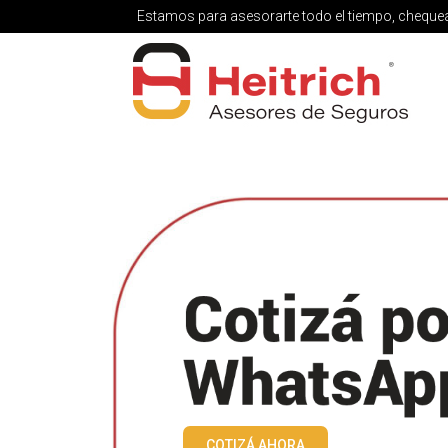
Estamos para asesorarte todo el tiempo, chequeá
COTIZÁ AHORA