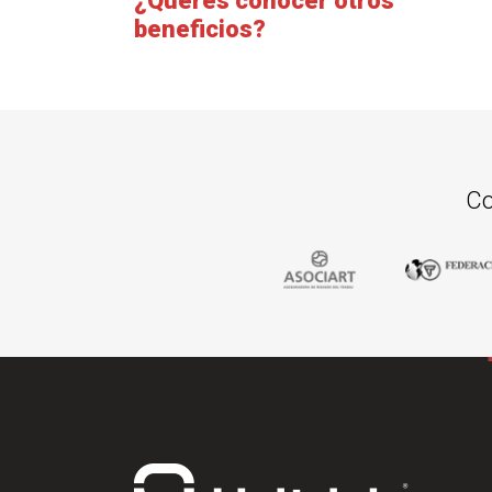
¿Querés conocer otros
beneficios?
Co